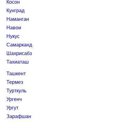
Косон
Кунград
Наманган
Навои
Нукус
Самарканд
Шахрисабз
Тахиаташ
Ташкент
Термез
Турткуль
Ургенч
Ургут
Зарафшан