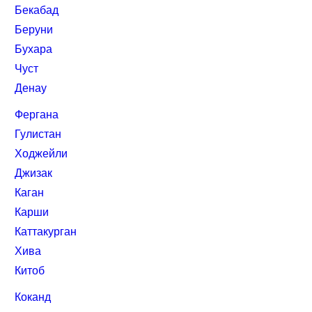
Бекабад
Беруни
Бухара
Чуст
Денау
Фергана
Гулистан
Ходжейли
Джизак
Каган
Карши
Каттакурган
Хива
Китоб
Коканд