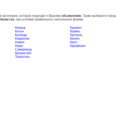
 категорию, которая подходит к Вашему
объявлению
. Также выберите город
збекистан
, при условии правильного заполнения формы.
Коканд
Ташкент
Косон
Термез
Кунград
Турткуль
Наманган
Ургенч
Навои
Ургут
Нукус
Зарафшан
Самарканд
Шахрисабз
Тахиаташ