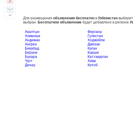
Для размещения
объявления бесплатно
в
Узбекистан
выберите
выбран.
Бесплатное объявление
будет добавлено в регионе
У
Акалтын
Фергана
Алмалык
Гулистан
Андижан
Ходжейли
Ангрен
Джизак
Бекабад
Каган
Беруни
Карши
Бухара
Каттакурган
Чуст
Хива
Денау
Китоб